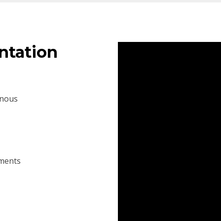
ntation
 nous
ments