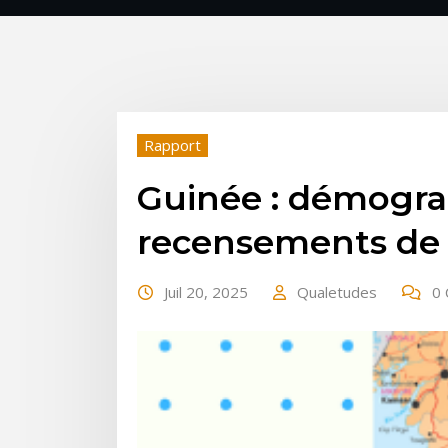
Rapport
Guinée : démograp
recensements de 1
Juil 20, 2025
Qualetudes
0